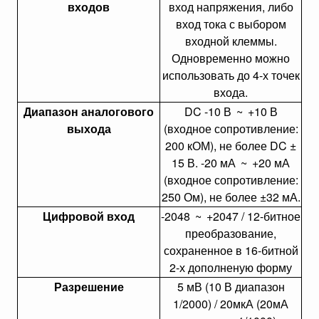
входов
вход напряжения, либо
вход тока с выбором
входной клеммы.
Одновременно можно
использовать до 4-х точек
входа.
Диапазон аналогового
DC -10 В
~
+10 В
выхода
(входное сопротивление:
200 кОМ), не более DC ±
15 В. -20 мА
~
+20 мА
(входное сопротивление:
250 Ом), не более ±32 мА.
Цифровой вход
-2048
~
+2047 / 12-битное
преобразование,
сохраненное в 16-битной
2-х дополненую форму
Разрешение
5 мВ (10 В диапазон
1/2000) / 20мкА (20мА