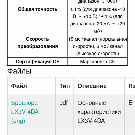
диапазон 1/1000)
Общая точность
± 1% (для диапазона -10
В
~
+10 В) / ± 1% (для
диапазона -20 мА
~
+20
мА)
Скорость
15 мс / канал (нормальная
преобразования
скорость), 6 мс / канал
(высокая скорость)
Сертификация СЕ
Маркировка СЕ
Файлы
Файл
Тип
Описание
Я
Брошюра
pdf
Основные
E
LX3V-4DA
характеристики
(eng)
LX3V-4DA