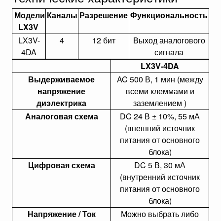
Модели
Каналы
Разрешение
Функциональность
LX3V
LX3V-
4
12 бит
Выход аналогового
4DA
сигнала
LX3V-4DA
Выдерживаемое
AC 500 В, 1 мин (между
напряжение
всеми клеммами и
диэлектрика
заземлением )
Аналоговая схема
DC 24 В ± 10%, 55 мА
(внешний источник
питания от основного
блока)
Цифровая схема
DC 5 В, 30 мА
(внутренний источник
питания от основного
блока)
Напряжение / Ток
Можно выбрать либо