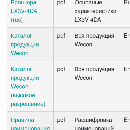
Брошюра
pdf
Основные
R
LX3V-4DA
характеристики
(rus)
LX3V-4DA
Каталог
pdf
Вся продукция
E
продукции
Wecon
Wecon
Каталог
pdf
Вся продукция
E
продукции
Wecon
Wecon
(высокое
разрешение)
Правила
pdf
Расшифровка
E
наименования
наименований