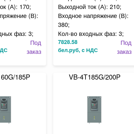
к (А): 170;
Выходной ток (А): 210;
пряжение (В):
Входное напряжение (В):
380;
дных фаз: 3;
Кол-во входных фаз: 3;
Под
7828.58
Под
НДС
бел.руб, c НДС
заказ
заказ
160G/185P
VB-4T185G/200P