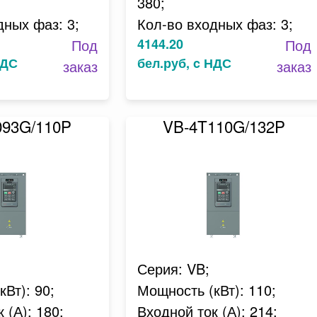
380;
дных фаз: 3;
Кол-во входных фаз: 3;
Под
4144.20
Под
НДС
бел.руб, c НДС
заказ
заказ
093G/110P
VB-4T110G/132P
Серия: VB;
Вт): 90;
Мощность (кВт): 110;
 (А): 180;
Входной ток (А): 214;