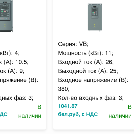
Серия: VB;
Вт): 4;
Мощность (кВт): 11;
 (А): 10.5;
Входной ток (А): 26;
к (А): 9;
Выходной ток (А): 25;
пряжение (В):
Входное напряжение (В):
380;
дных фаз: 3;
Кол-во входных фаз: 3;
В
1041.87
В
НДС
бел.руб, c НДС
наличии
наличии