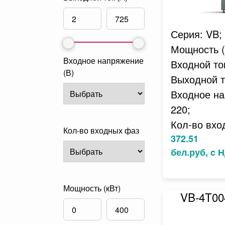
Серия: VB;
Мощность (к
Входное напряжение
Входной ток
(В)
Выходной то
Входное на
220;
Кол-во вхо
Кол-во входных фаз
372.51
бел.руб, c 
Мощность (кВт)
VB-4T0