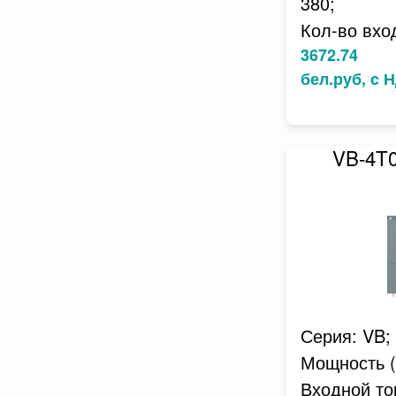
380;
Кол-во вхо
3672.74
бел.руб, c 
VB-4T
Серия: VB;
Мощность (к
Входной ток