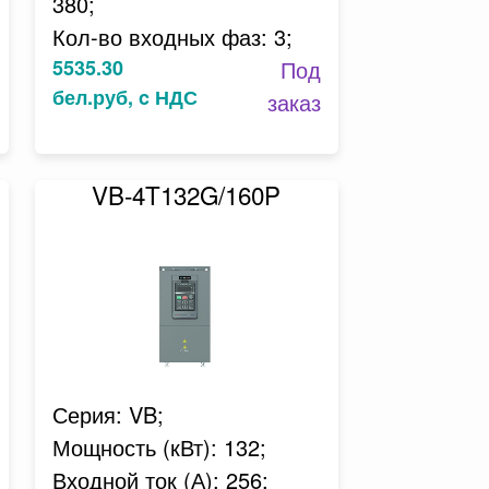
380;
Кол-во входных фаз: 3;
5535.30
Под
бел.руб, c НДС
заказ
VB-4T132G/160P
Серия: VB;
Мощность (кВт): 132;
Входной ток (А): 256;