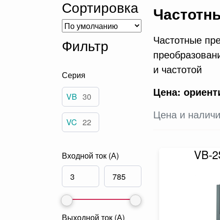
Сортировка
Частотн
Частотные пре
Фильтр
преобразовани
и частотой
Серия
Цена: ориент
VB
30
Цена и наличи
VC
22
VB-
Входной ток (А)
Выходной ток (А)