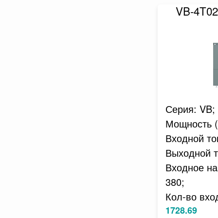
VB-4T0
Серия: VB;
Мощность (к
Входной ток
Выходной то
Входное на
380;
Кол-во вхо
1728.69