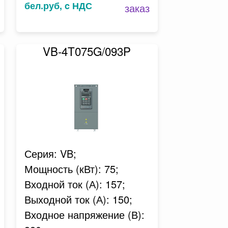
бел.руб, c НДС
заказ
VB-4T075G/093P
Серия: VB;
Мощность (кВт): 75;
Входной ток (А): 157;
Выходной ток (А): 150;
Входное напряжение (В):