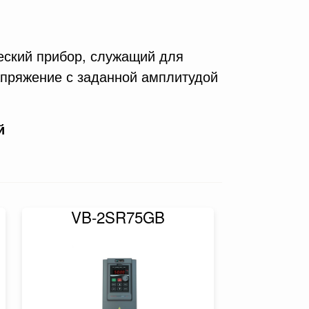
еский прибор, служащий для
апряжение с заданной амплитудой
й
VB-2SR75GB