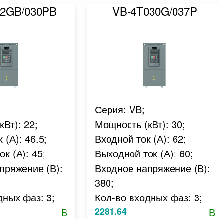
22GB/030PB
VB-4T030G/037P
Серия: VB;
Вт): 22;
Мощность (кВт): 30;
 (А): 46.5;
Входной ток (А): 62;
к (А): 45;
Выходной ток (А): 60;
пряжение (В):
Входное напряжение (В):
380;
дных фаз: 3;
Кол-во входных фаз: 3;
В
2281.64
В