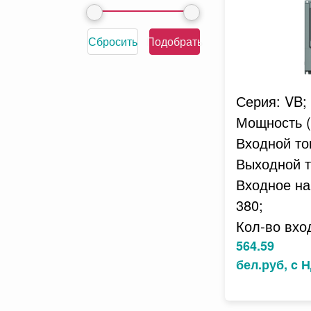
Сбросить
Подобрать
Серия: VB;
Мощность (к
Входной ток
Выходной то
Входное на
380;
Кол-во вхо
564.59
бел.руб, c 