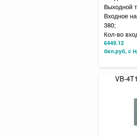
Выходной то
Входное на
380;
Кол-во вхо
6449.12
бел.руб, c 
VB-4T