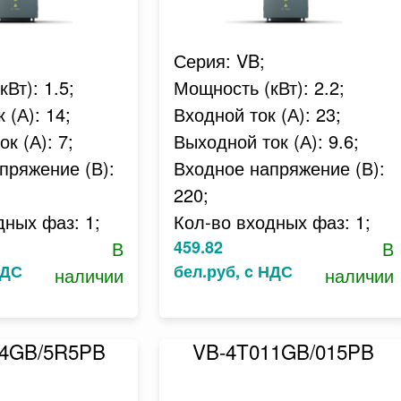
Серия: VB;
Вт): 1.5;
Мощность (кВт): 2.2;
 (А): 14;
Входной ток (А): 23;
к (А): 7;
Выходной ток (А): 9.6;
пряжение (В):
Входное напряжение (В):
220;
дных фаз: 1;
Кол-во входных фаз: 1;
В
459.82
В
НДС
бел.руб, c НДС
наличии
наличии
04GB/5R5PB
VB-4T011GB/015PB