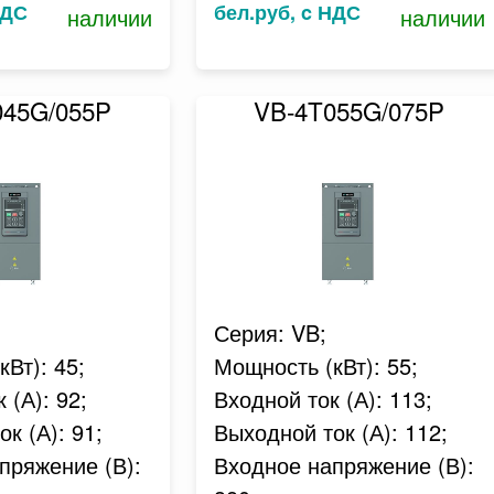
НДС
бел.руб, c НДС
наличии
наличии
045G/055P
VB-4T055G/075P
Серия: VB;
Вт): 45;
Мощность (кВт): 55;
 (А): 92;
Входной ток (А): 113;
к (А): 91;
Выходной ток (А): 112;
пряжение (В):
Входное напряжение (В):