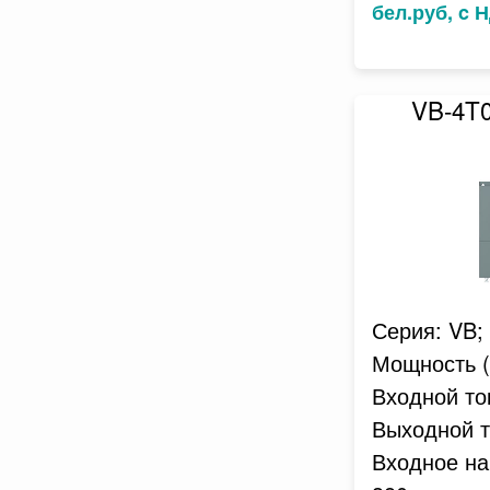
бел.руб, c 
VB-4T
Серия: VB;
Мощность (к
Входной ток
Выходной то
Входное на