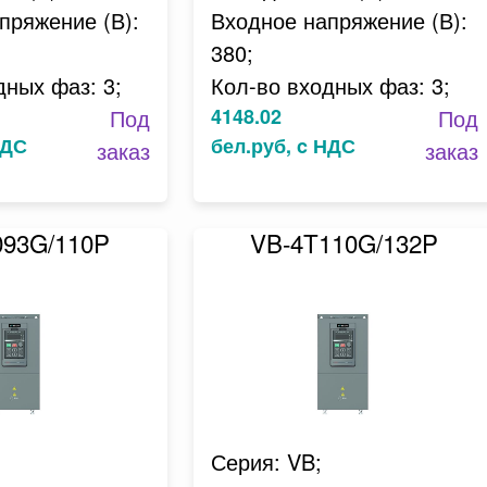
пряжение (В):
Входное напряжение (В):
380;
дных фаз: 3;
Кол-во входных фаз: 3;
Под
4148.02
Под
НДС
бел.руб, c НДС
заказ
заказ
093G/110P
VB-4T110G/132P
Серия: VB;