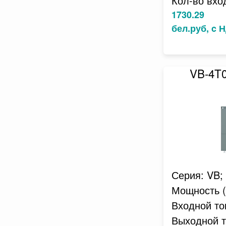
Кол-во вхо
1730.29
бел.руб, c 
VB-4T
Серия: VB;
Мощность (к
Входной ток
Выходной то