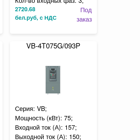
Кол-во входных фаз: 3;
2720.68
Под
бел.руб, c НДС
заказ
VB-4T075G/093P
Серия: VB;
Мощность (кВт): 75;
Входной ток (А): 157;
Выходной ток (А): 150;