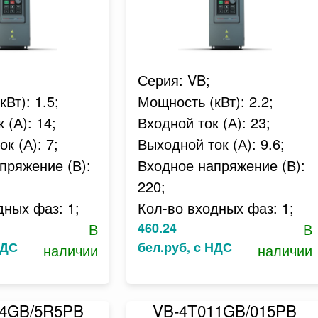
Серия: VB;
Вт): 1.5;
Мощность (кВт): 2.2;
 (А): 14;
Входной ток (А): 23;
к (А): 7;
Выходной ток (А): 9.6;
пряжение (В):
Входное напряжение (В):
220;
дных фаз: 1;
Кол-во входных фаз: 1;
В
460.24
В
НДС
бел.руб, c НДС
наличии
наличии
04GB/5R5PB
VB-4T011GB/015PB