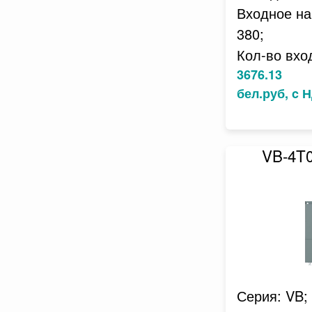
Входное на
380;
Кол-во вхо
3676.13
бел.руб, c 
VB-4T
Серия: VB;