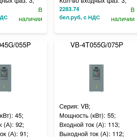
дных фаз: 3;
Кол-во входных фаз: 3;
В
2283.74
В
НДС
бел.руб, c НДС
наличии
наличии
045G/055P
VB-4T055G/075P
Серия: VB;
Вт): 45;
Мощность (кВт): 55;
 (А): 92;
Входной ток (А): 113;
к (А): 91;
Выходной ток (А): 112;