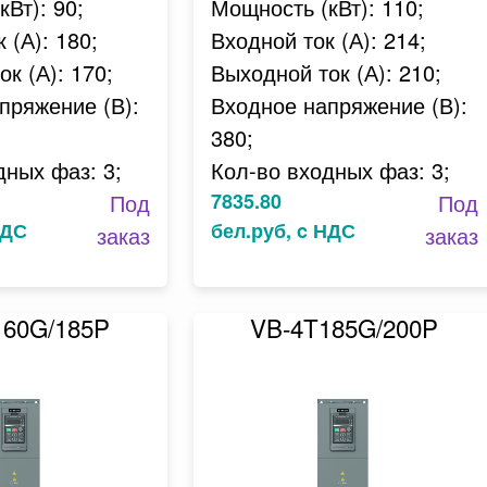
Вт): 90;
Мощность (кВт): 110;
 (А): 180;
Входной ток (А): 214;
к (А): 170;
Выходной ток (А): 210;
пряжение (В):
Входное напряжение (В):
380;
дных фаз: 3;
Кол-во входных фаз: 3;
Под
7835.80
Под
НДС
бел.руб, c НДС
заказ
заказ
160G/185P
VB-4T185G/200P