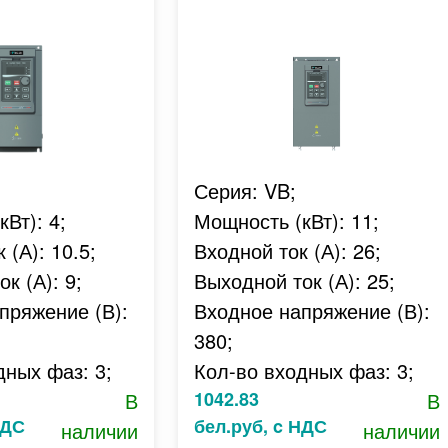
Серия: VB;
Вт): 4;
Мощность (кВт): 11;
 (А): 10.5;
Входной ток (А): 26;
к (А): 9;
Выходной ток (А): 25;
пряжение (В):
Входное напряжение (В):
380;
дных фаз: 3;
Кол-во входных фаз: 3;
В
1042.83
В
НДС
бел.руб, c НДС
наличии
наличии