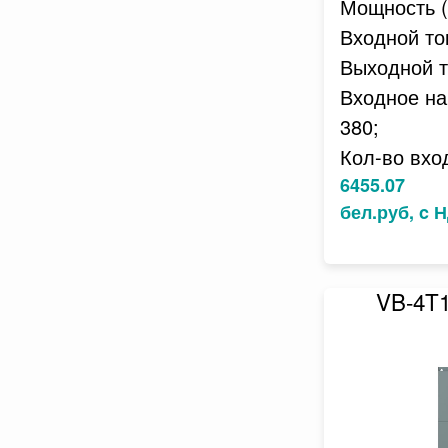
Мощность (к
Входной ток
Выходной то
Входное на
380;
Кол-во вхо
6455.07
бел.руб, c 
VB-4T