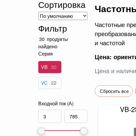
Сортировка
Частотн
Частотные пре
Фильтр
преобразовани
30
продукты
и частотой
найдено
Серия
Цена: ориент
VB
30
Цена и наличи
VC
22
Сбросить все
Входной ток (А)
VB-