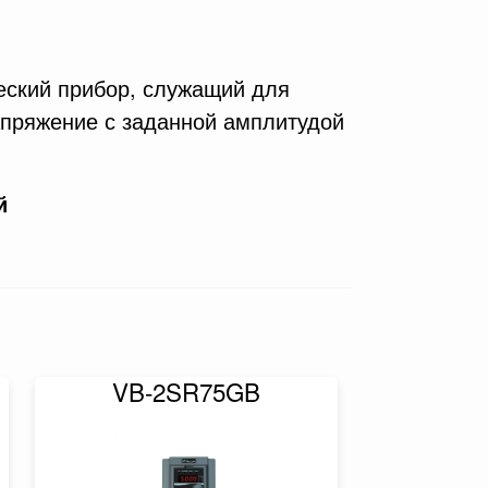
еский прибор, служащий для
апряжение с заданной амплитудой
й
VB-2SR75GB