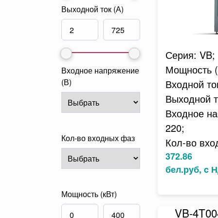
Выходной ток (А)
Серия: VB;
Мощность (к
Входное напряжение
(В)
Входной ток
Выходной то
Входное на
220;
Кол-во входных фаз
Кол-во вхо
372.86
бел.руб, c 
Мощность (кВт)
VB-4T0