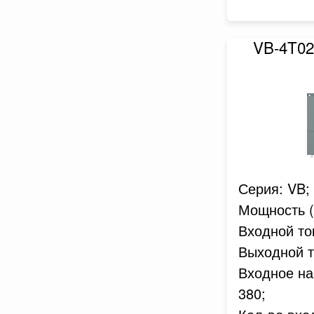
VB-4T0
Серия: VB;
Мощность (к
Входной ток
Выходной то
Входное на
380;