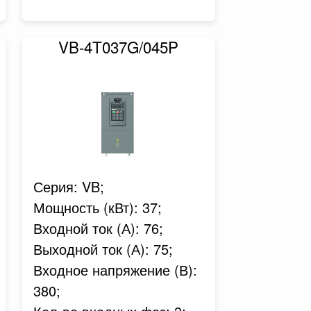
VB-4T037G/045P
Серия: VB;
Мощность (кВт): 37;
Входной ток (А): 76;
Выходной ток (А): 75;
Входное напряжение (В):
380;