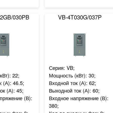
22GB/030PB
VB-4T030G/037P
Серия: VB;
Вт): 22;
Мощность (кВт): 30;
 (А): 46.5;
Входной ток (А): 62;
к (А): 45;
Выходной ток (А): 60;
пряжение (В):
Входное напряжение (В):
380;