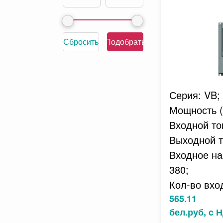
Сбросить
Подобрать
Серия: VB;
Мощность (к
Входной ток
Выходной то
Входное на
380;
Кол-во вхо
565.11
бел.руб, c 