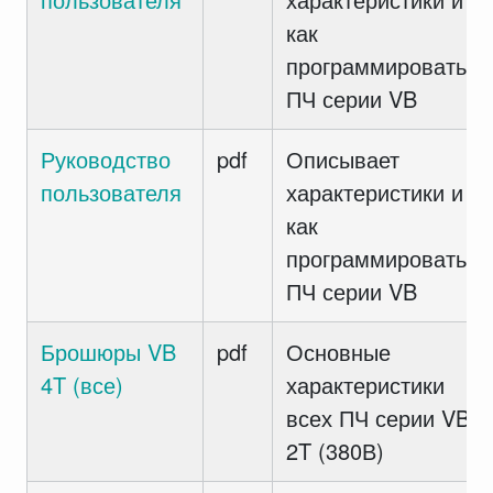
как
программировать
ПЧ серии VB
Руководство
pdf
Описывает
пользователя
характеристики и
как
программировать
ПЧ серии VB
Брошюры VB
pdf
Основные
4T (все)
характеристики
всех ПЧ серии VB
2T (380В)