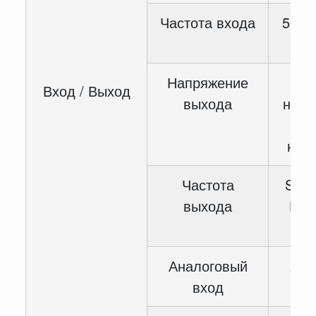
Частота входа
50 / 
Напряжение
Вход / Выход
выхода
номи
вх
нап
Частота
SVC:
выхода
Гц, 
10
Аналоговый
2-с
вход