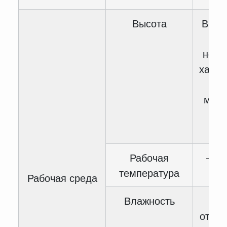
Высота
Выше
уху
номи
харак
сн
мощн
1% 
1
Рабочая
— 10
температура
4
Рабочая среда
Влажность
<
относ