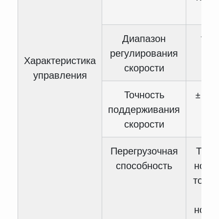
1
Диапазон
1:10
регулирования
Характеристика
скорости
управления
Точность
± 0.5
поддерживания
скорости
Перегрузочная
Тип 
способность
номи
тока 
60 
номи