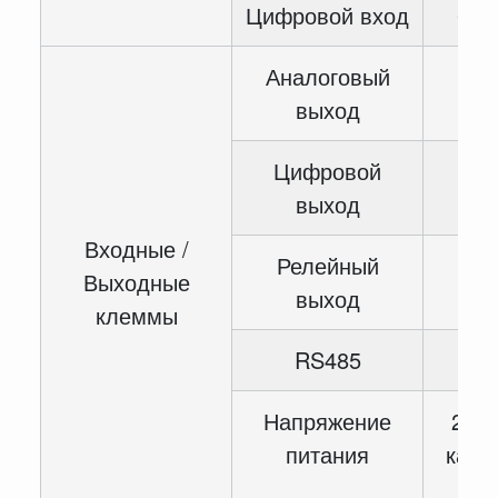
Цифровой вход
6-с
Аналоговый
2-
выход
Цифровой
1-
выход
Входные /
Релейный
2-
Выходные
выход
клеммы
RS485
1-
Напряжение
2-ка
питания
канал
кан