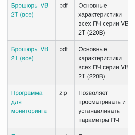
Брошюры VB
pdf
Основные
2T (все)
характеристики
всех ПЧ серии VB
2T (220В)
Брошюры VB
pdf
Основные
2T (все)
характеристики
всех ПЧ серии VB
2T (220В)
Программа
zip
Позволяет
для
просматривать и
мониторинга
устанавливать
параметры ПЧ