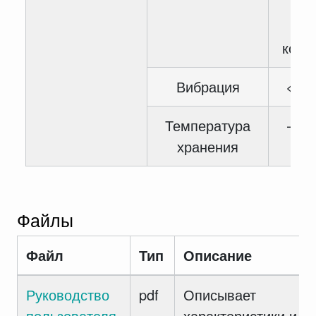
вла
конд
Вибрация
< 5.
Температура
— 40
хранения
6
Файлы
Файл
Тип
Описание
Руководство
pdf
Описывает
пользователя
характеристики и