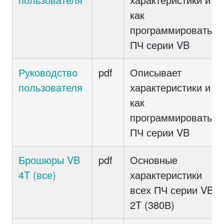
как
программировать
ПЧ серии VB
Руководство
pdf
Описывает
пользователя
характеристики и
как
программировать
ПЧ серии VB
Брошюры VB
pdf
Основные
4T (все)
характеристики
всех ПЧ серии VB
2T (380В)