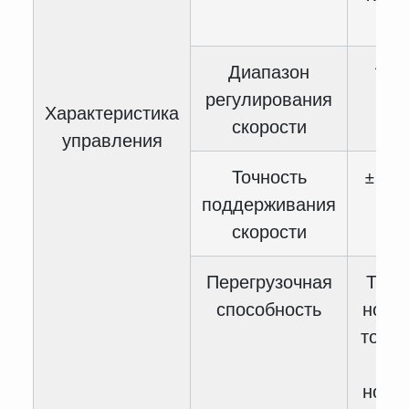
1
Диапазон
1:10
регулирования
Характеристика
скорости
управления
Точность
± 0.5
поддерживания
скорости
Перегрузочная
Тип 
способность
номи
тока 
60 
номи