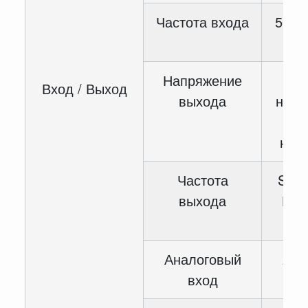
Частота входа
50 / 
Напряжение
Вход / Выход
выхода
номи
вх
нап
Частота
SVC:
выхода
Гц, 
10
Аналоговый
2-с
вход