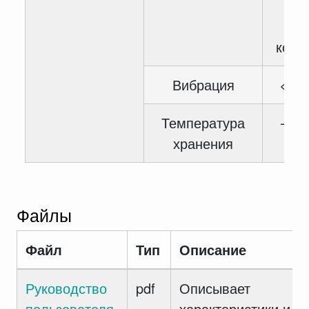
вла
конд
Вибрация
< 5.
Температура
— 40
хранения
6
Файлы
Файл
Тип
Описание
Руководство
pdf
Описывает
пользователя
характеристики и