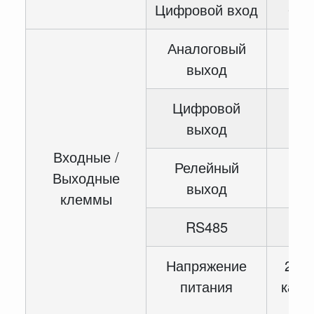
Цифровой вход
6-с
Аналоговый
2-
выход
Цифровой
1-
выход
Входные /
Релейный
2-
Выходные
выход
клеммы
RS485
1-
Напряжение
2-ка
питания
канал
кан