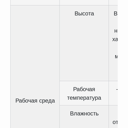
Высота
Выше
уху
номи
харак
сн
мощн
1% 
1
Рабочая
— 10
температура
4
Рабочая среда
Влажность
<
относ