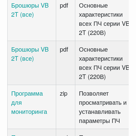
Брошюры VB
pdf
Основные
2T (все)
характеристики
всех ПЧ серии VB
2T (220В)
Брошюры VB
pdf
Основные
2T (все)
характеристики
всех ПЧ серии VB
2T (220В)
Программа
zip
Позволяет
для
просматривать и
мониторинга
устанавливать
параметры ПЧ