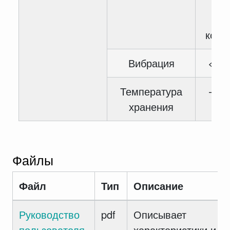
вла
конд
Вибрация
< 5.
Температура
— 40
хранения
6
Файлы
Файл
Тип
Описание
Руководство
pdf
Описывает
пользователя
характеристики и