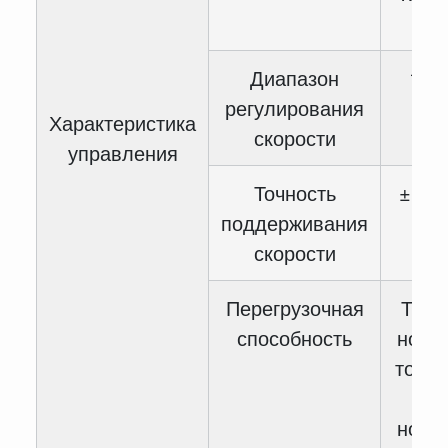
1
Диапазон
1:10
регулирования
Характеристика
скорости
управления
Точность
± 0.5
поддерживания
скорости
Перегрузочная
Тип 
способность
номи
тока 
60 
номи