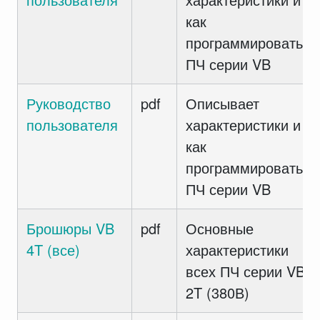
как
программировать
ПЧ серии VB
Руководство
pdf
Описывает
пользователя
характеристики и
как
программировать
ПЧ серии VB
Брошюры VB
pdf
Основные
4T (все)
характеристики
всех ПЧ серии VB
2T (380В)