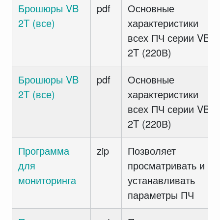
Брошюры VB
pdf
Основные
2T (все)
характеристики
всех ПЧ серии VB
2T (220В)
Брошюры VB
pdf
Основные
2T (все)
характеристики
всех ПЧ серии VB
2T (220В)
Программа
zip
Позволяет
для
просматривать и
мониторинга
устанавливать
параметры ПЧ