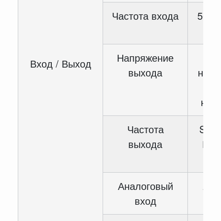
Частота входа
50 / 
Напряжение
Вход / Выход
выхода
номи
вх
нап
Частота
SVC:
выхода
Гц, 
10
Аналоговый
2-с
вход