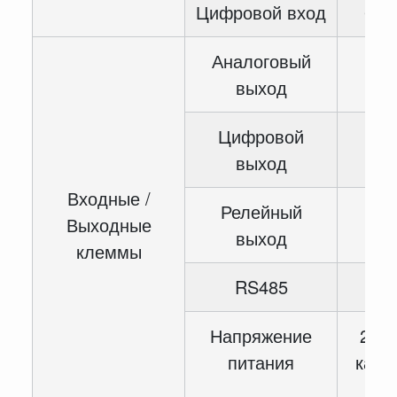
Цифровой вход
6-с
Аналоговый
2-
выход
Цифровой
1-
выход
Входные /
Релейный
2-
Выходные
выход
клеммы
RS485
1-
Напряжение
2-ка
питания
канал
кан