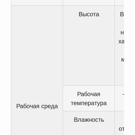
Высота
Выше
уху
номи
харак
сн
мощн
1% 
1
Рабочая
— 10
температура
4
Рабочая среда
Влажность
<
относ