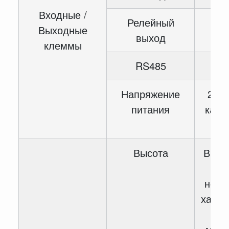
Входные /
Релейный
2-
Выходные
выход
клеммы
RS485
1-
Напряжение
2-ка
питания
канал
кан
Высота
Выше
уху
номи
харак
сн