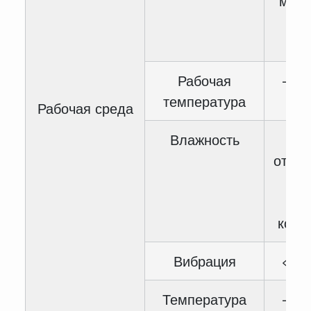
мощн
1% 
1
Рабочая
— 10
температура
4
Рабочая среда
Влажность
<
относ
вла
конд
Вибрация
< 5.
Температура
— 40