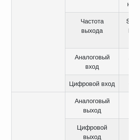
нап
Частота
SVC:
выхода
Гц, 
10
Аналоговый
2-с
вход
Цифровой вход
6-с
Аналоговый
2-
выход
Цифровой
1-
выход