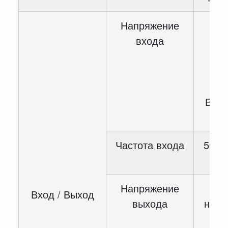
Напряжение
380
входа
В/
ди
кол
В(-1
В(
Частота входа
50 / 
Напряжение
Вход / Выход
выхода
номи
вх