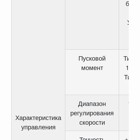
без 
(
Упр
кр
мо
Пусковой
Тип G
момент
150 
Тип P
1
Диапазон
1:10
регулирования
Характеристика
скорости
управления
Точность
± 0.5