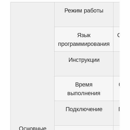
Режим работы
Кру
Язык
Спис
программирования
Инструкции
Время
0.06
выполнения
Подключение
Пос
Основные