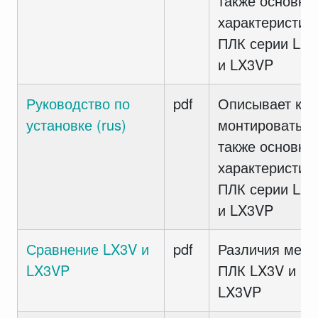
также основны
характеристик
ПЛК серии LX
и LX3VP
Руководство по
pdf
Описывает как
установке (rus)
монтировать а
также основны
характеристик
ПЛК серии LX
и LX3VP
Сравнение LX3V и
pdf
Различия меж
LX3VP
ПЛК LX3V и
LX3VP