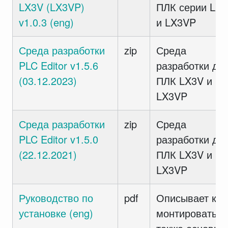
LX3V (LX3VP)
ПЛК серии LX
v1.0.3 (eng)
и LX3VP
Среда разработки
zip
Среда
PLC Editor v1.5.6
разработки дл
(03.12.2023)
ПЛК LX3V и
LX3VP
Среда разработки
zip
Среда
PLC Editor v1.5.0
разработки дл
(22.12.2021)
ПЛК LX3V и
LX3VP
Руководство по
pdf
Описывает как
установке (eng)
монтировать а