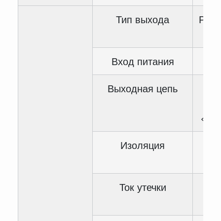
Тип выхода
Рел
Вход питания
DC 
Выходная цепь
<AC
В 
<DC
Изоляция
Су
кон
Ток утечки