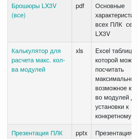
Брошюры LX3V
pdf
Основные
(все)
характеристик
всех ПЛК сер
LX3V
Калькулятор для
xls
Excel таблица 
расчета макс. кол-
которой можно
ва модулей
посчитать
максимально
возможное кол
во модулей дл
установки к
конкретному П
Презентация ПЛК
pptx
Презентация