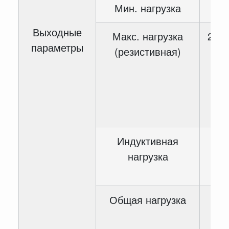
Мин. нагрузка
Выходные
Макс. нагрузка
2A –
параметры
(резистивная)
вы
8A 
об
C
п
Индуктивная
80
нагрузка
Общая нагрузка
10