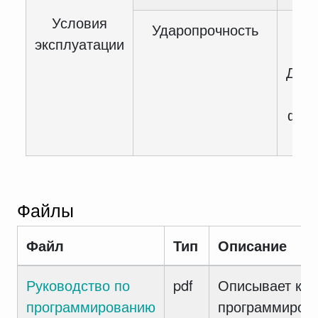
Условия
Ударопрочность
эксплуатации
10
Длит
мс 
фрон
Файлы
Файл
Тип
Описание
Руководство по
pdf
Описывает как
программированию
программиров