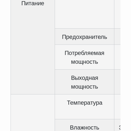
Питание
<3
мс
20
Предохранитель
Потребляемая
<3
мощность
Выходная
DC 
мощность
85
Температура
Влажность
35~