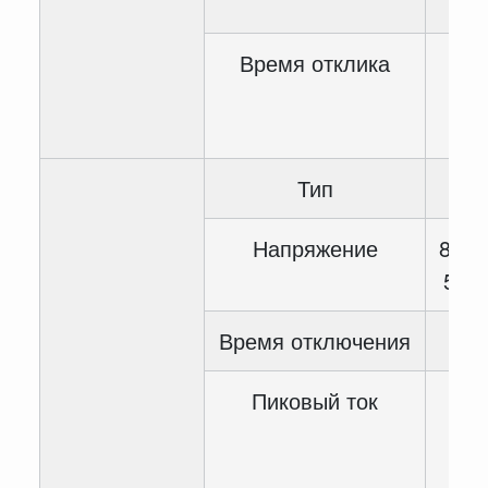
Время отклика
<1
Тип
Напряжение
85~2
50~
Время отключения
Пиковый ток
<1
мс
100