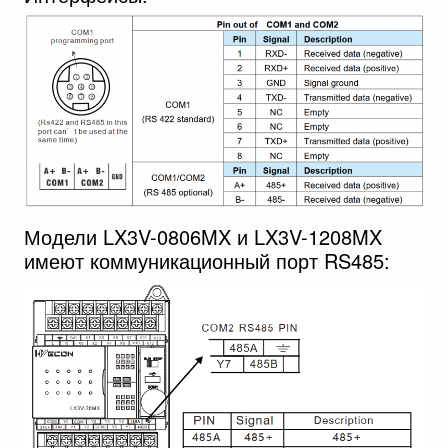
Модели LX3V-0806MX и LX3V-1208MX
имеют коммуникационный порт RS485: