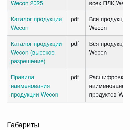
Wecon 2025
всех ПЛК Wec
Каталог продукции
pdf
Вся продукция
Wecon
Wecon
Каталог продукции
pdf
Вся продукция
Wecon (высокое
Wecon
разрешение)
Правила
pdf
Расшифровка
наименования
наименований
продукции Wecon
продуктов Wec
Габариты