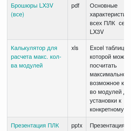
Брошюры LX3V
pdf
Основные
(все)
характеристик
всех ПЛК сер
LX3V
Калькулятор для
xls
Excel таблица 
расчета макс. кол-
которой можно
ва модулей
посчитать
максимально
возможное кол
во модулей дл
установки к
конкретному П
Презентация ПЛК
pptx
Презентация