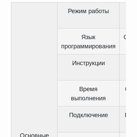
Режим работы
Кру
Язык
Спис
программирования
Инструкции
Время
0.06
выполнения
Подключение
Пос
Основные