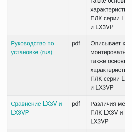
также основны
характеристик
ПЛК серии LX
и LX3VP
Руководство по
pdf
Описывает как
установке (rus)
монтировать а
также основны
характеристик
ПЛК серии LX
и LX3VP
Сравнение LX3V и
pdf
Различия меж
LX3VP
ПЛК LX3V и
LX3VP