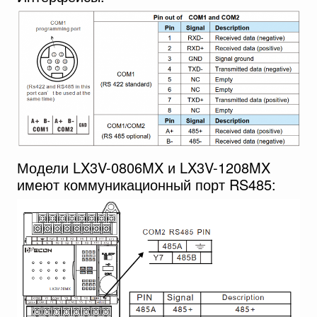
Модели LX3V-0806MX и LX3V-1208MX
имеют коммуникационный порт RS485: