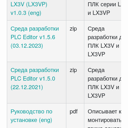
LX3V (LX3VP)
ПЛК серии LX
v1.0.3 (eng)
и LX3VP
Среда разработки
zip
Среда
PLC Editor v1.5.6
разработки дл
(03.12.2023)
ПЛК LX3V и
LX3VP
Среда разработки
zip
Среда
PLC Editor v1.5.0
разработки дл
(22.12.2021)
ПЛК LX3V и
LX3VP
Руководство по
pdf
Описывает как
установке (eng)
монтировать а