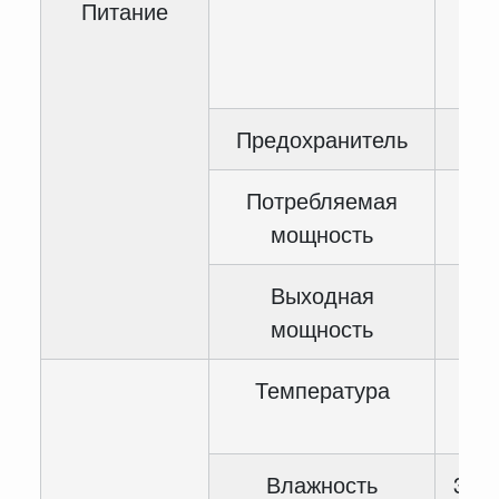
Питание
<3
мс
20
Предохранитель
Потребляемая
<3
мощность
Выходная
DC 
мощность
85
Температура
Влажность
35~