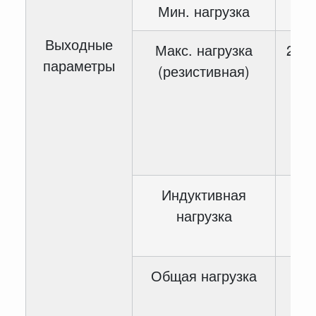
Мин. нагрузка
Выходные
Макс. нагрузка
2A –
параметры
(резистивная)
вы
8A 
об
C
п
Индуктивная
80
нагрузка
Общая нагрузка
10