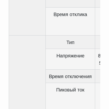
Время отклика
<1
Тип
Напряжение
85~2
50~
Время отключения
Пиковый ток
<1
мс
100