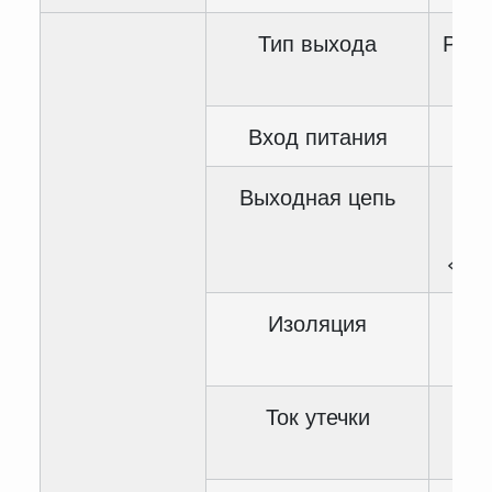
Тип выхода
Рел
Вход питания
DC 
Выходная цепь
<AC
В 
<DC
Изоляция
Су
кон
Ток утечки