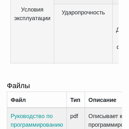
Условия
Ударопрочность
эксплуатации
10
Длит
мс 
фрон
Файлы
Файл
Тип
Описание
Руководство по
pdf
Описывает как
программированию
программиров