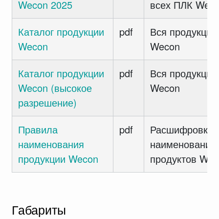
Wecon 2025
всех ПЛК Wec
Каталог продукции
pdf
Вся продукция
Wecon
Wecon
Каталог продукции
pdf
Вся продукция
Wecon (высокое
Wecon
разрешение)
Правила
pdf
Расшифровка
наименования
наименований
продукции Wecon
продуктов Wec
Габариты