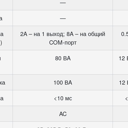
—
а
—
ка
2A – на 1 выход; 8A – на общий
0.
)
COM-порт
я
80 ВA
12 
ка
100 ВA
12 
ка
<10 мс
<
AC