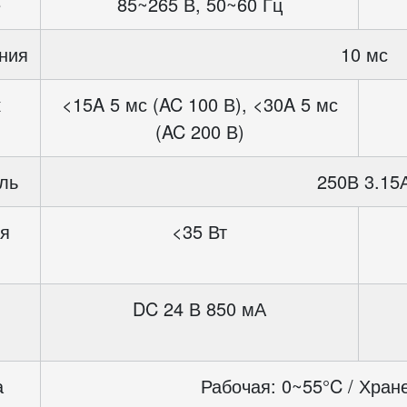
е
85~265 В, 50~60 Гц
ния
10 мс
к
<15A 5 мс (AC 100 В), <30A 5 мс
(AC 200 В)
ль
250В 3.15
я
<35 Вт
DC 24 В 850 мА
а
Рабочая: 0~55°C / Хран