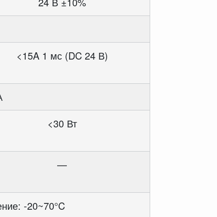
24 В ±10%
<15A 1 мс (DC 24 В)
А
<30 Вт
—
ение: -20~70°C