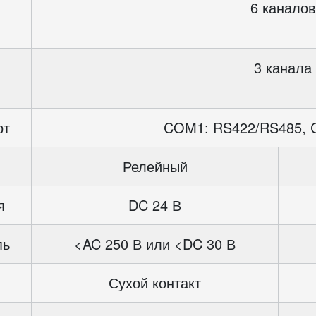
6 каналов
3 канала
рт
COM1: RS422/RS485, 
Релейный
я
DC 24 В
пь
<AC 250 В или <DC 30 В
Сухой контакт