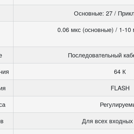
Основные: 27 / Прик
0.06 мкс (основные) / 1-10
е
Последовательный кабе
ния
64 К
ия
FLASH
са
Регулируем
ов
Для всех входных