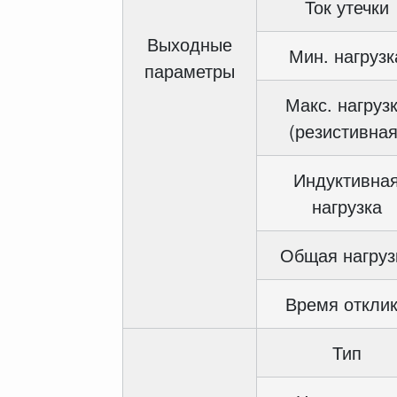
Ток утечки
Выходные
Мин. нагрузк
параметры
Макс. нагруз
(резистивная
Индуктивна
нагрузка
Общая нагруз
Время откли
Тип