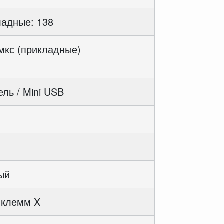
ладные: 138
 мкс (прикладные)
ль / Mini USB
ый
 клемм X