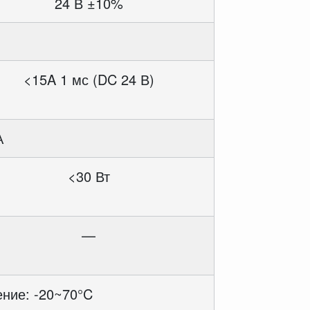
24 В ±10%
<15A 1 мс (DC 24 В)
А
<30 Вт
—
ение: -20~70°C