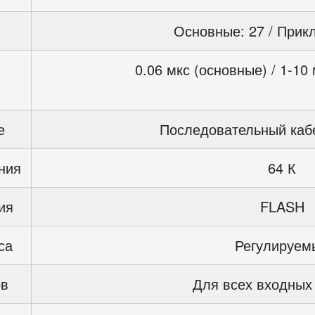
Основные: 27 / Прик
0.06 мкс (основные) / 1-10
е
Последовательный кабе
ния
64 К
ия
FLASH
са
Регулируем
ов
Для всех входных