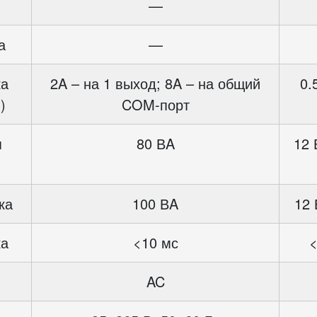
—
а
—
ка
2A – на 1 выход; 8A – на общий
0.
)
COM-порт
я
80 ВA
12 
ка
100 ВA
12 
ка
<10 мс
<
AC