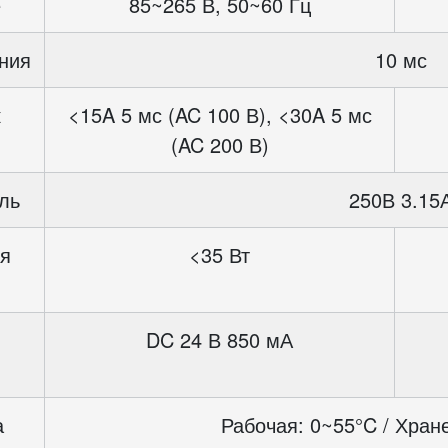
е
85~265 В, 50~60 Гц
ния
10 мс
к
<15A 5 мс (AC 100 В), <30A 5 мс
(AC 200 В)
ль
250В 3.15
я
<35 Вт
DC 24 В 850 мА
а
Рабочая: 0~55°C / Хран