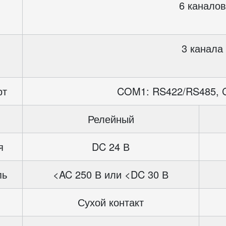
6 каналов
3 канала
рт
COM1: RS422/RS485, 
Релейный
я
DC 24 В
пь
<AC 250 В или <DC 30 В
Сухой контакт