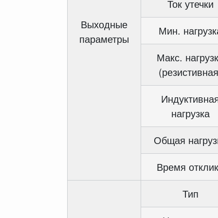
Ток утечки
Выходные
Мин. нагрузк
параметры
Макс. нагруз
(резистивная
Индуктивна
нагрузка
Общая нагруз
Время откли
Тип