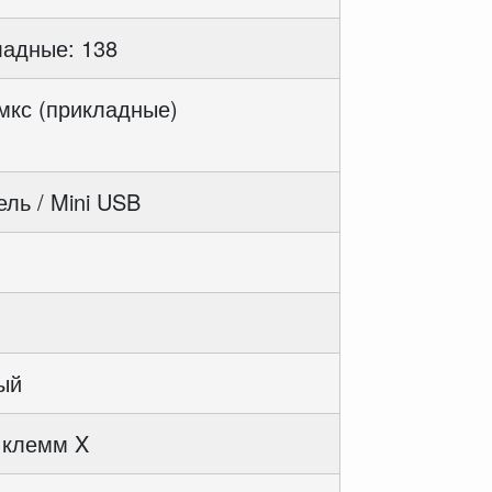
ладные: 138
 мкс (прикладные)
ль / Mini USB
ый
 клемм X