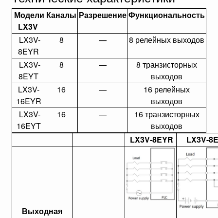
Модели
Каналы
Разрешение
Функциональность
LX3V
LX3V-
8
—
8 релейных выходов
8EYR
LX3V-
8
—
8 транзисторных
8EYT
выходов
LX3V-
16
—
16 релейных
16EYR
выходов
LX3V-
16
—
16 транзисторных
16EYT
выходов
LX3V-8EYR
LX3V-8
Выходная