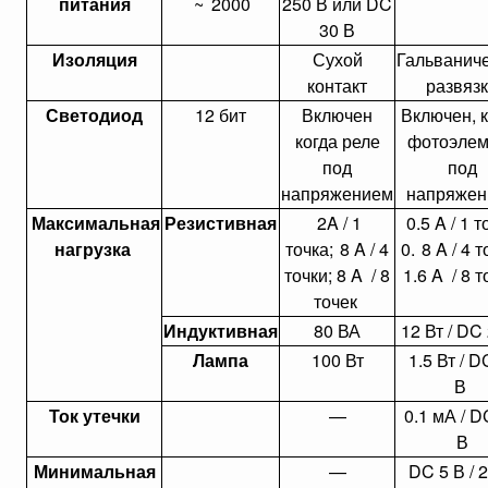
питания
~
2000
250 В или DC
30 В
Изоляция
Сухой
Гальванич
контакт
развяз
Светодиод
12 бит
Включен
Включен, к
когда реле
фотоэлем
под
под
напряжением
напряжен
Максимальная
Резистивная
2A / 1
0.5 A / 1 т
нагрузка
точка;
8 A / 4
0.
8 A / 4 т
точки; 8 A / 8
1.6 A / 8 т
точек
Индуктивная
80 ВА
12 Вт / DC
Лампа
100 Вт
1.5 Вт / D
В
Ток утечки
—
0.1 мА / D
В
Минимальная
—
DC 5 В / 