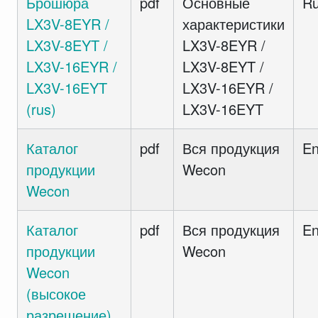
Брошюра
pdf
Основные
R
LX3V-8EYR /
характеристики
LX3V-8EYT /
LX3V-8EYR /
LX3V-16EYR /
LX3V-8EYT /
LX3V-16EYT
LX3V-16EYR /
(rus)
LX3V-16EYT
Каталог
pdf
Вся продукция
E
продукции
Wecon
Wecon
Каталог
pdf
Вся продукция
E
продукции
Wecon
Wecon
(высокое
разрешение)