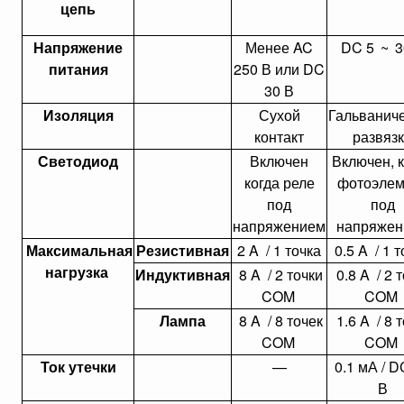
цепь
Напряжение
Менее AC
DC 5
~
3
питания
250 В или DC
30 В
Изоляция
Сухой
Гальванич
контакт
развяз
Светодиод
Включен
Включен, к
когда реле
фотоэлем
под
под
напряжением
напряжен
Максимальная
Резистивная
2 A / 1 точка
0.5 A / 1 
нагрузка
Индуктивная
8 A / 2 точки
0.8 A / 2 
COM
COM
Лампа
8 A / 8 точек
1.6 A / 8 
COM
COM
Ток утечки
—
0.1 мА / D
В