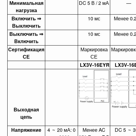
Минимальная
DC 5 В / 2 мА
—
нагрузка
Включить ⇒
10 мс
Менее 0.
Выключить
Выключить ⇒
10 мс
Менее 0.
Включить
Сертификация
Маркировка
Маркировк
СЕ
СЕ
LX3V-16EYR
LX3V-16
Выходная
цепь
Напряжение
4
~
20 мА: 0
Менее AC
DC 5
~
3