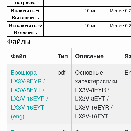
нагрузка
Включить ⇒
10 мс
Менее 0.
Выключить
Выключить ⇒
10 мс
Менее 0.
Включить
Файлы
Файл
Тип
Описание
Я
Брошюра
pdf
Основные
E
LX3V-8EYR /
характеристики
LX3V-8EYT /
LX3V-8EYR /
LX3V-16EYR /
LX3V-8EYT /
LX3V-16EYT
LX3V-16EYR /
(eng)
LX3V-16EYT