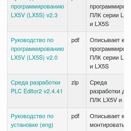
программированию
программиров
LX5V (LX5S) v2.3
ПЛК серии LX
и LX5S
Руководство по
pdf
Описывает как
программированию
программиров
LX5V (LX5S) v2.0
ПЛК серии LX
и LX5S
Среда разработки
zip
Среда
PLC Editor2 v2.4.41
разработки дл
ПЛК LX5V и L
Руководство по
pdf
Описывает как
установке (eng)
монтировать а