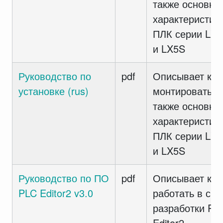
также основны
характеристик
ПЛК серии LX
и LX5S
Руководство по
pdf
Описывает как
установке (rus)
монтировать а
также основны
характеристик
ПЛК серии LX
и LX5S
Руководство по ПО
pdf
Описывает как
PLC Editor2 v3.0
работать в сре
разработки PL
Editor2