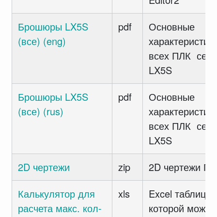
Брошюры LX5S
pdf
Основные
(все) (eng)
характеристик
всех ПЛК сер
LX5S
Брошюры LX5S
pdf
Основные
(все) (rus)
характеристик
всех ПЛК сер
LX5S
2D чертежи
zip
2D чертежи П
Калькулятор для
xls
Excel таблица 
расчета макс. кол-
которой можно