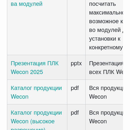
ва модулей
посчитать
максимально
возможное кол
во модулей дл
установки к
конкретному П
Презентация ПЛК
pptx
Презентация
Wecon 2025
всех ПЛК Wec
Каталог продукции
pdf
Вся продукция
Wecon
Wecon
Каталог продукции
pdf
Вся продукция
Wecon (высокое
Wecon
разрешение)