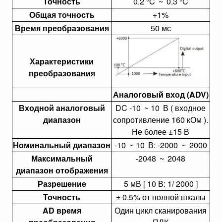
Точность
0.2 °C
~
0.3 °C
Общая точность
+1%
Время преобразования
50 мс
Характеристики
преобразования
Аналоговый вход (ADV)
Входной аналоговый
DC -10
~ 10
В ( входное
диапазон
сопротивление 160 кОм ).
Не более ±15 В
Номинальный диапазон
-10
~ 10
В: -2000
~
2000
Максимальный
-2048
~
2048
диапазон отображения
Разрешение
5 мВ [ 10 В: 1/ 2000 ]
Точность
± 0.5% от полной шкалы
AD время
Один цикл сканирования