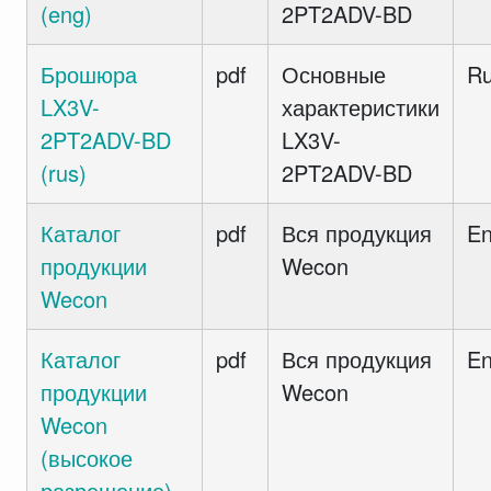
(eng)
2PT2ADV-BD
Брошюра
pdf
Основные
R
LX3V-
характеристики
2PT2ADV-BD
LX3V-
(rus)
2PT2ADV-BD
Каталог
pdf
Вся продукция
E
продукции
Wecon
Wecon
Каталог
pdf
Вся продукция
E
продукции
Wecon
Wecon
(высокое
разрешение)