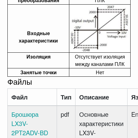
преобразования
ПЛК
Входные
характеристики
Изоляция
Отсутствует изоляция
между каналами ПЛК
Занятые точки
Нет
Файлы
Файл
Тип
Описание
Я
Брошюра
pdf
Основные
E
LX3V-
характеристики
2PT2ADV-BD
LX3V-