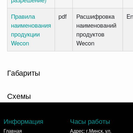
Правила
pdf
Расшифровка
E
наименования
наименований
продукции
продуктов
Wecon
Wecon
Габариты
Схемы
Информация
Часы работы
Главная
Адрес: г.Минск, ул.