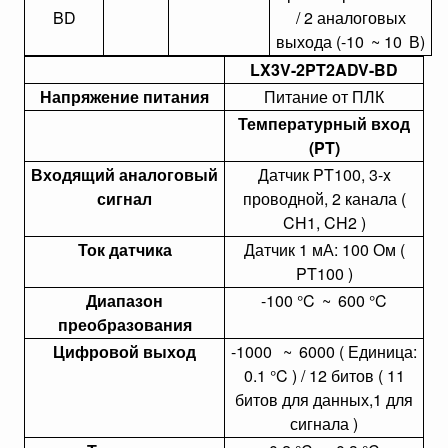
BD
/ 2 аналоговых
выхода (-10
~ 10
В)
LX3V-2PT2ADV-BD
Напряжение питания
Питание от ПЛК
Температурный вход
(PT)
Входящий аналоговый
Датчик PT100, 3-x
сигнал
проводной, 2 канала (
CH1, CH2 )
Ток датчика
Датчик 1 мА: 100 Ом (
PT100 )
Диапазон
-100 °C
~
600 °C
преобразования
Цифровой выход
-1000
~
6000 ( Единица:
0.1 °C ) / 12 битов ( 11
битов для данных,1 для
сигнала )