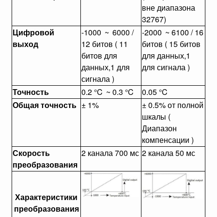
вне диапазона
32767)
Цифровой
-1000
~
6000 /
-2000
~ 6100 / 16
выход
12 битов ( 11
битов ( 15 битов
битов для
для данных,1
данных,1 для
для сигнала )
сигнала )
Точность
0.2 °C
~ 0.3 °C
0.05 °C
Общая точность
± 1%
± 0.5% от полной
шкалы (
Диапазон
компенсации )
Скорость
2 канала 700 мс
2 канала 50 мс
преобразования
Характеристики
преобразования