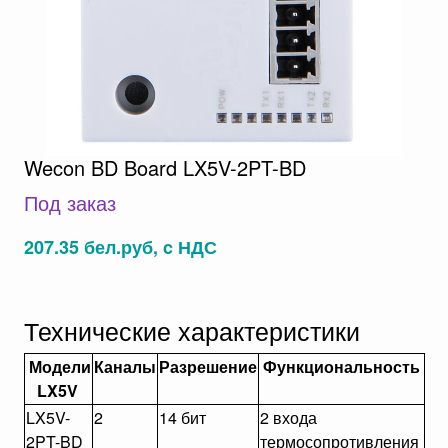
Wecon BD Board LX5V-2PT-BD
Под заказ
207.35 бел.руб, c НДС
Технические характеристики
Модели
Каналы
Разрешение
Функциональность
LX5V
LX5V-
2
14 бит
2 входа
2PT-BD
термосопротивления