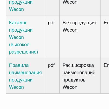
продукции
Wecon
Wecon
Каталог
pdf
Вся продукция
E
продукции
Wecon
Wecon
(высокое
разрешение)
Правила
pdf
Расшифровка
E
наименования
наименований
продукции
продуктов
Wecon
Wecon