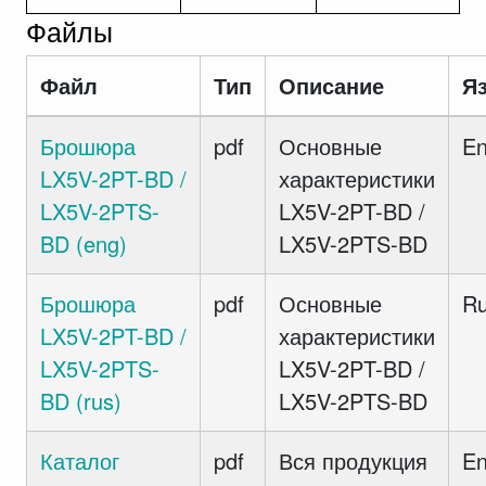
Файлы
Файл
Тип
Описание
Я
Брошюра
pdf
Основные
E
LX5V-2PT-BD /
характеристики
LX5V-2PTS-
LX5V-2PT-BD /
BD (eng)
LX5V-2PTS-BD
Брошюра
pdf
Основные
R
LX5V-2PT-BD /
характеристики
LX5V-2PTS-
LX5V-2PT-BD /
BD (rus)
LX5V-2PTS-BD
Каталог
pdf
Вся продукция
E