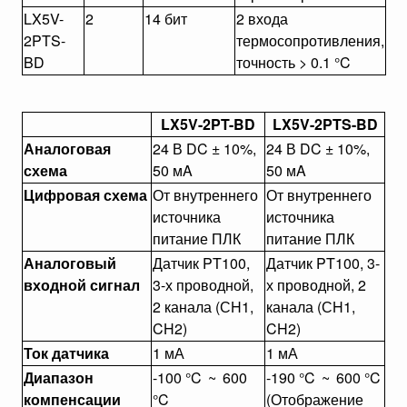
LX5V-
2
14 бит
2 входа
2PTS-
термосопротивления,
BD
точность > 0.1 °C
LX5V-2PT-BD
LX5V-2PTS-BD
Аналоговая
24 В DC ± 10%,
24 В DC ± 10%,
схема
50 мA
50 мA
Цифровая схема
От внутреннего
От внутреннего
источника
источника
питание ПЛК
питание ПЛК
Аналоговый
Датчик PT100,
Датчик PT100, 3-
входной сигнал
3-х проводной,
х проводной, 2
2 канала (СH1,
канала (СH1,
CH2)
CH2)
Ток датчика
1 мА
1 мА
Диапазон
-100 °C
~
600
-190 °C
~
600 °C
компенсации
°C
(Отображение