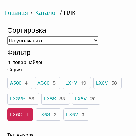
Главная
/
Каталог
/ ПЛК
Сортировка
Фильтр
1
товар найден
Серия
A500
4
AC60
5
LX1V
19
LX3V
58
LX3VP
56
LX5S
88
LX5V
20
LX6C
1
LX6S
2
LX6V
3
Тип выхода