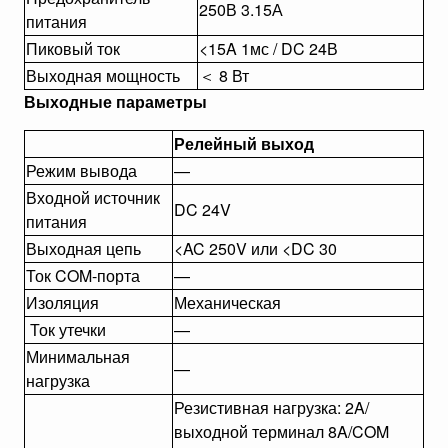
250В 3.15А
питания
Пиковый ток
<15A 1мс / DC 24В
Выходная мощность
＜ 8 Вт
Выходные
параметры
Релейный выход
Режим вывода
—
Входной источник
DC 24V
питания
Выходная цепь
<AC 250V или <DC 30
Ток COM-порта
—
Изоляция
Механическая
Ток утечки
—
Минимальная
—
нагрузка
Резистивная нагрузка: 2A/
выходной терминал 8A/COM