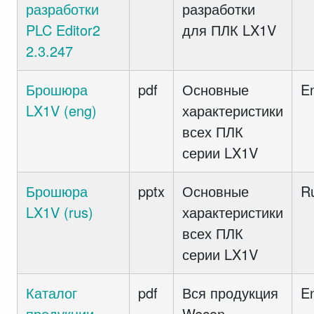
разработки
разработки
PLC Editor2
для ПЛК LX1V
2.3.247
Брошюра
pdf
Основные
E
LX1V (eng)
характеристики
всех ПЛК
серии LX1V
Брошюра
pptx
Основные
R
LX1V (rus)
характеристики
всех ПЛК
серии LX1V
Каталог
pdf
Вся продукция
E
продукции
Wecon