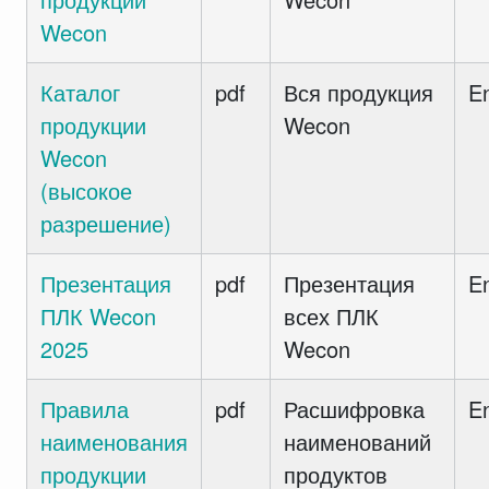
Wecon
Каталог
pdf
Вся продукция
E
продукции
Wecon
Wecon
(высокое
разрешение)
Презентация
pdf
Презентация
E
ПЛК Wecon
всех ПЛК
2025
Wecon
Правила
pdf
Расшифровка
E
наименования
наименований
продукции
продуктов