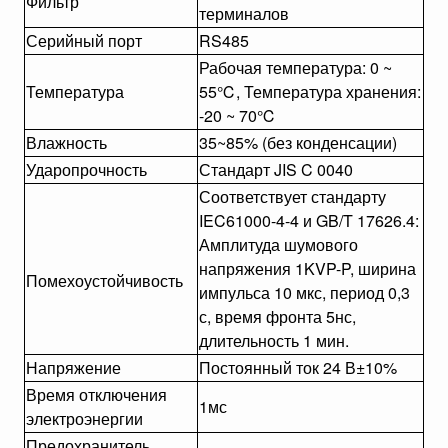
Фильтр
терминалов
Серийный порт
RS485
Рабочая температура: 0 ~
Температура
55℃, Температура хранения:
-20 ~ 70℃
Влажность
35~85% (без конденсации)
Ударопрочность
Стандарт JIS C 0040
Соответствует стандарту
IEC61000-4-4 и GB/T 17626.4:
Амплитуда шумового
напряжения 1KVP-P, ширина
Помехоустойчивость
импульса 10 мкс, период 0,3
с, время фронта 5нс,
длительность 1 мин.
Напряжение
Постоянный ток 24 В±10%
Время отключения
1мс
электроэнергии
Предохранитель