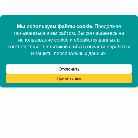
Информация
Часы работы
Главная
Адрес: г.Минск, ул.
Оплата
Петруся Бровки 19, 438
Доставка
каб