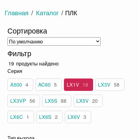
Главная
/
Каталог
/ ПЛК
Сортировка
Фильтр
19
продукты найдено
Серия
A500
4
AC60
5
LX1V
19
LX3V
58
LX3VP
56
LX5S
88
LX5V
20
LX6C
1
LX6S
2
LX6V
3
Тип выхода