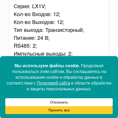
Серия: LX1V;
Кол-во Входов: 12;
Кол-во Выходов: 12;
Тип выхода: Транзисторный;
Питание: 24 В;
RS485: 2;
Импульсные выходы: 2;
Плата Расширения: Есть;
Счетчик импульсов: 2;
E-CAM: Нет;
Ethernet: Нет;
438.78 бел.руб, c
Под заказ
НДС