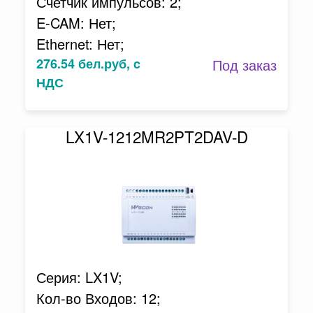
Счетчик импульсов: 2;
E-CAM: Нет;
Ethernet: Нет;
276.54 бел.руб, c
Под заказ
НДС
LX1V-1212MR2PT2DAV-D
Серия: LX1V;
Кол-во Входов: 12;